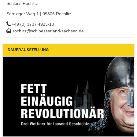
Schloss Rochlitz
Sörnziger Weg 1 | 09306 Rochlitz
+49 (0) 3737 4923-10
rochlitz@schloesserland-sachsen.de
DAUERAUSSTELLUNG