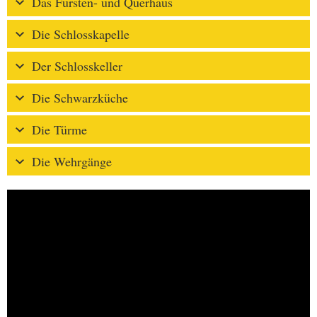
Das Fürsten- und Querhaus
Die Schlosskapelle
Der Schlosskeller
Die Schwarzküche
Die Türme
Die Wehrgänge