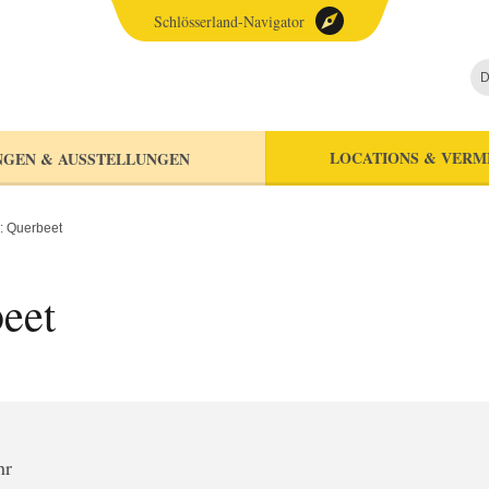
Schlösserland-Navigator
D
LOCATIONS & VERM
NGEN & AUSSTELLUNGEN
: Querbeet
eet
hr